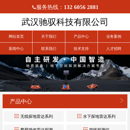
服务热线：
132 6056 2881

武汉驰驭科技有限公司
网站首页
关于我们
产品中心
业务案例
新闻中心
联系我们
技术支持
人才招聘

产品中心


无线探地雷达系列
水下探地雷达系列


爬壁墙体雷达探测
管线探测仪