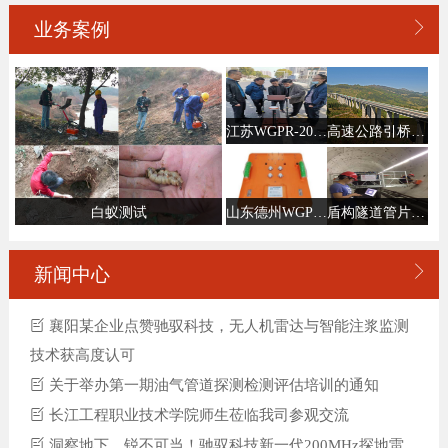

业务案例
江苏WGPR-200MHz地质雷达燃气管线探测
高速公路引桥路基测试
山东德州WGPR-200MHz雷达培训交付现场
盾构隧道管片注浆检测
白蚁测试

新闻中心
襄阳某企业点赞驰驭科技，无人机雷达与智能注浆监测
技术获高度认可
关于举办第一期油气管道探测检测评估培训的通知
长江工程职业技术学院师生莅临我司参观交流
洞察地下，锐不可当！驰驭科技新一代200MHz探地雷