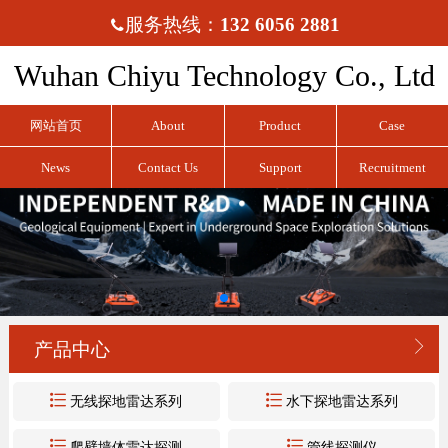
服务热线：
132 6056 2881

Wuhan Chiyu Technology Co., Ltd
网站首页
About
Product
Case
News
Contact Us
Support
Recruitment

产品中心


无线探地雷达系列
水下探地雷达系列


爬壁墙体雷达探测
管线探测仪