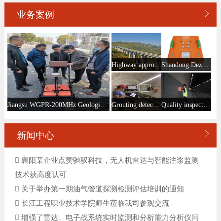

业务案例
Highway approach bridge subgrade testing
Shandong Dezhou WGPR-200MHz radar training delivery site
Grouting detection of shield tunnel segments
Quality inspection of tunnel lining
Jiangsu WGPR-200MHz Geological Radar Gas Pipeline Detection

新闻中心
襄阳某企业点赞驰驭科技，无人机雷达与智能注浆监测
技术获高度认可
关于举办第一期油气管道探测检测评估培训的通知
长江工程职业技术学院师生莅临我司参观交流
增强了雷达、电子战系统实时监测和分析能力分析仪问