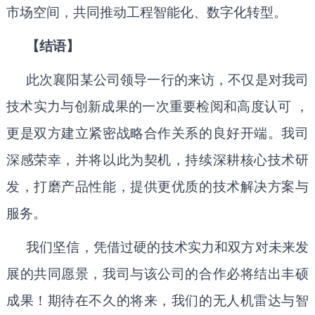
市场空间，共同推动工程智能化、数字化转型。
【结语】
此次襄阳某公司领导一行的来访，不仅是对我司
技术实力与创新成果的一次重要检阅和高度认可
，
更是双方建立紧密战略合作关系的良好开端。我司
深感荣幸，并将以此为契机，持续深耕核心技术研
发，打磨产品性能，提供更优质的技术解决方案与
服务。
我们坚信，凭借过硬的技术实力和双方对未来发
展的共同愿景，我司与
该
公司的合作必将结出丰硕
成果！期待在不久的将来，我们的无人机雷达与智