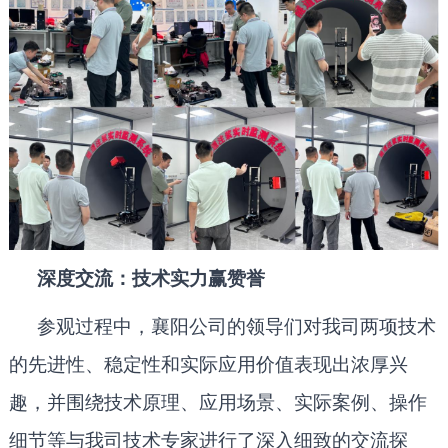
深度交流：技术实力赢赞誉
参观过程中，襄阳公司的领导们对我司两项技术
的先进性、稳定性和实际应用价值表现出浓厚兴
趣，并围绕技术原理、应用场景、实际案例、操作
细节等与我司技术专家进行了深入细致的交流探