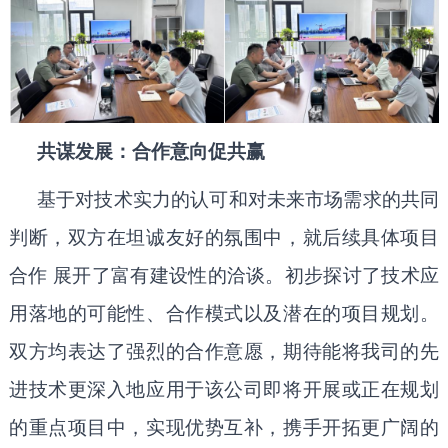
共谋发展：合作意向促共赢
基于对技术实力的认可和对未来市场需求的共同
判断，双方在坦诚友好的氛围中，就后续具体项目
合作
展开了富有建设性的洽谈。初步探讨了技术应
用落地的可能性、合作模式以及潜在的项目规划。
双方均表达了强烈的合作意愿，期待能将我司的先
进技术更深入地应用于
该公司
即将开展或正在规划
的重点项目中，实现优势互补，携手开拓更广阔的