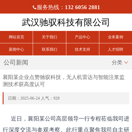
服务热线：
132 6056 2881

武汉驰驭科技有限公司
网站首页
关于我们
产品中心
业务案例
新闻中心
联系我们
技术支持
人才招聘
公司新闻
分类

襄阳某企业点赞驰驭科技，无人机雷达与智能注浆监
测技术获高度认可
日期：2025-06-24 人气：928
近日，襄阳某公司高层领导一行专程莅临我司进
行深度交流与参观考察。此行重点聚焦我司自主研