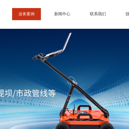
业务案例
新闻中心
联系我们