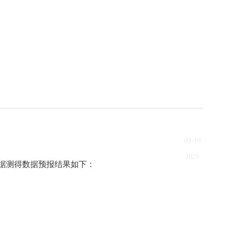
09-19
2025
：据测得数据预报结果如下：